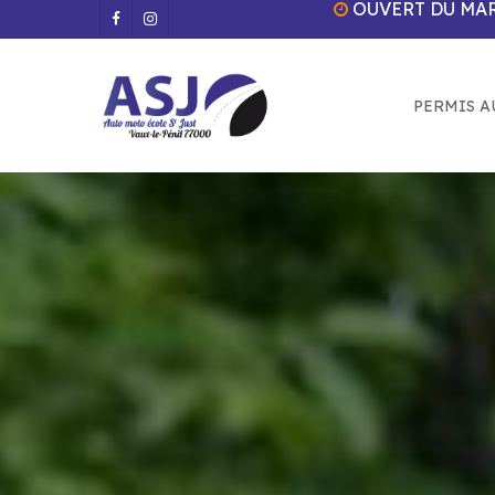
OUVERT DU MAR
Skip
facebook
instagram
to
main
content
PERMIS A