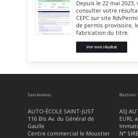
Depuis le 22 mai 2023,
consulter votre résulta
CEPC sur site RdvPermis
de permis provisoire, l
fabrication du titre.
Voir mon résultat
Coordonnées
Mentions 
AUTO-ÉCOLE SAINT-JUST
ASJ AU
116 Bis Av. du Général de
EURL a
Gaulle
Immatr
Centre commercial le Moustier
N° SIR