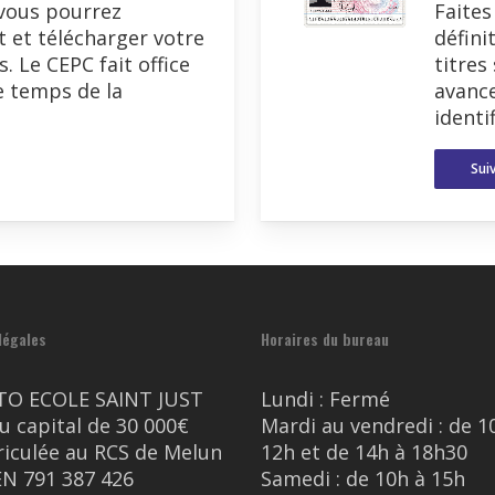
 vous pourrez
Faites
t et télécharger votre
défini
. Le CEPC fait office
titres
e temps de la
avanc
identi
Suiv
légales
Horaires du bureau
TO ECOLE SAINT JUST
Lundi : Fermé
u capital de 30 000€
Mardi au vendredi : de 1
iculée au RCS de Melun
12h et de 14h à 18h30
EN 791 387 426
Samedi : de 10h à 15h