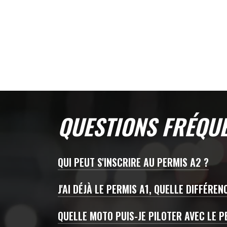
QUESTIONS FRÉQUE
QUI PEUT S'INSCRIRE AU PERMIS A2 ?
J'AI DÉJÀ LE PERMIS A1, QUELLE DIFFÉRE
Le
permis A2
est directement accessi
heures de formation, avec examens t
QUELLE MOTO PUIS-JE PILOTER AVEC LE P
Vous avez plus de 18 ans et vous ave