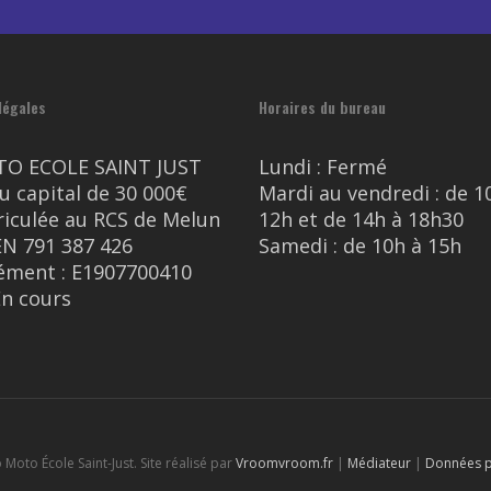
légales
Horaires du bureau
TO ECOLE SAINT JUST
Lundi : Fermé
u capital de 30 000€
Mardi au vendredi : de 1
iculée au RCS de Melun
12h et de 14h à 18h30
EN 791 387 426
Samedi : de 10h à 15h
ément : E1907700410
En cours
Moto École Saint-Just. Site réalisé par
Vroomvroom.fr
|
Médiateur
|
Données p