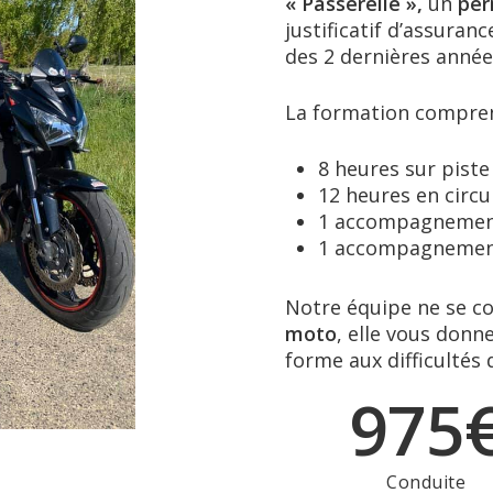
« Passerelle »,
un
per
justificatif d’assuran
des 2 dernières année
La formation compren
8 heures sur piste
12 heures en circul
1 accompagnement
1 accompagnement 
Notre équipe ne se c
moto
, elle vous donn
forme aux difficultés 
9
7
5
Conduite