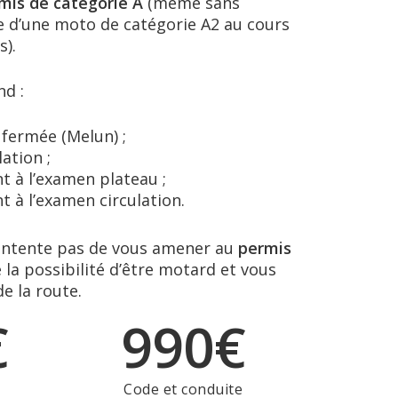
mis de catégorie A
(même sans
ce d’une moto de catégorie A2 au cours
s).
d :
 fermée (Melun) ;
ation ;
 à l’examen plateau ;
à l’examen circulation.
ontente pas de vous amener au
permis
e la possibilité d’être motard et vous
de la route.
€
9
9
0
€
Code et conduite