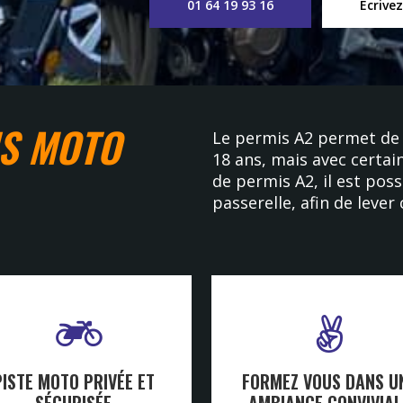
01 64 19 93 16
Écrive
S MOTO
Le permis A2 permet de 
18 ans, mais avec certai
de permis A2, il est poss
passerelle, afin de lever 
PISTE MOTO PRIVÉE ET
FORMEZ VOUS DANS U
SÉCURISÉE
AMBIANCE CONVIVIAL