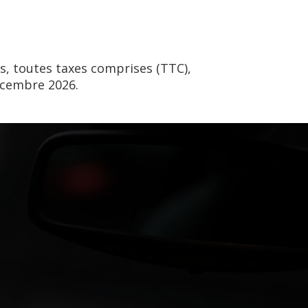
s, toutes taxes comprises (TTC),
écembre 2026.
ermis A2,
après un minimum de 15