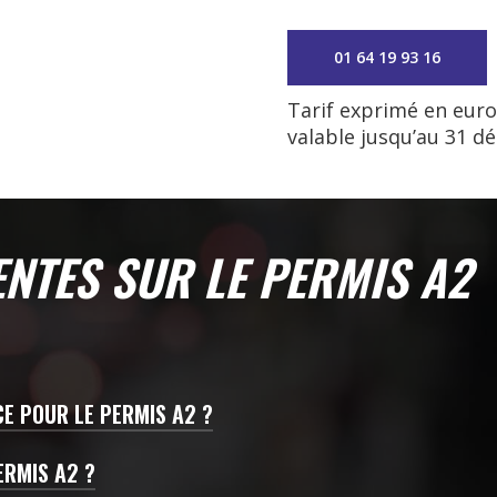
01 64 19 93 16
Tarif exprimé en euro
valable jusqu’au 31 d
NTES SUR LE PERMIS A2
NCE POUR LE PERMIS A2 ?
ble à 18 ans. Il peut également s’obtenir après un
p
héorique et pratique.
ERMIS A2 ?
z obtenu le
permis A1 ?